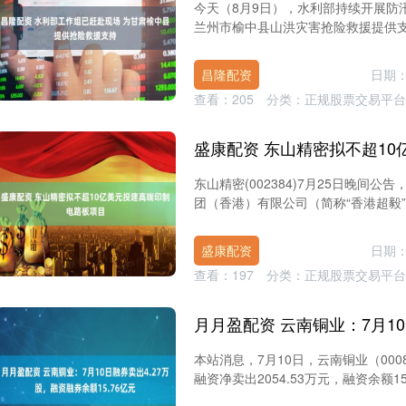
今天（8月9日），水利部持续开展防
兰州市榆中县山洪灾害抢险救援提供支持
昌隆配资
日期：
查看：
205
分类：
正规股票交易平台
东山精密(002384)7月25日晚
团（香港）有限公司（简称“香港超毅”
盛康配资
日期：
查看：
197
分类：
正规股票交易平台
本站消息，7月10日，云南铜业（00087
融资净卖出2054.53万元，融资余额15.6