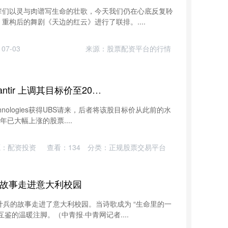
，先辈们以灵与肉谱写生命的壮歌，今天我们仍在心底反复聆
构后的舞剧《天边的红云》进行了联排。....
07-03
来源：股票配资平台的行情
汇银配资 UBS分析师看好Palantir 上调其目标价至200美元
echnologies获得UBS请来，后者将该股目标价从此前的水
已大幅上涨的股票....
源：配资投资
查看：
134
分类：
正规股票交易平台
的故事走进意大利校园
王计兵的故事走进了意大利校园。当诗歌成为 “生命里的一
鉴的温暖注脚。（中青报·中青网记者....