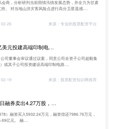
汛会商，分析研判当前雨情汛情发展态势，并全力为甘肃
。 对当地山洪灾害风险点进行高分卫星遥感....
02-26
来源：专业的股票配资平台
盛康配资 东山精密拟不超10亿美元投建高端印制电路板项目
间公告，公司董事会审议通过议案，同意公司全资子公司超毅集
）或其子公司投资建设高端印制电路....
02-19
来源：股票配资知识网推荐
月月盈配资 云南铜业：7月10日融券卖出4.27万股，融资融券余额15.76亿元
8）融资买入5932.24万元，融资偿还7986.76万元，
9亿元。 融....