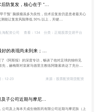
创通网 马晓东医生：脑膜瘤术后防复发，核心在于 “早监测、早干预”！
、早干预” 脑膜瘤虽多为良性，但术后复发仍是患者最关心
让复发风险降低 30% 以上，关键....
上海配资公司
查看：
134
分类：
正规股票交易平台
股道50策略 赫梅斯：阿隆索最好的表现尚未到来；亚马尔是西班牙的希望
受了《阿斯报》的深度专访，畅谈了他对足球的独特见
先，赫梅斯对皇家马德里主教练阿隆索表达了充分....
：12-23
来源：股票配资期货配资
魔方智投配资 申联生物：公司及子公司近期与摩尼肽等签署框架协议
告，公司及上海本天成生物医药有限公司近期与摩尼肽（上