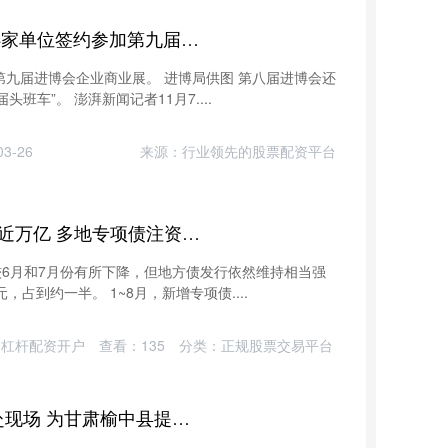
股达人配资 “抢搭头班车”，64家单位签约参加第九届进博会企业商业展
参加第九届进博会企业商业展。 进博局供图 第八届进博会还
班车”。 澎湃新闻记者11月7....
3-26
来源：行业领先的股票配资平台
国联优配 8月地方债发行规模近万亿 多地专项债注资政府投资基金
虽较6月和7月份有所下降，但地方债发行依然维持相当强
，占到约一半。 1~8月，新增专项债....
：杠杆配资开户
查看：
135
分类：
正规股票交易平台
昌隆配资 水利部工作组已赶赴现场 为甘肃榆中县提供抢险救援支持