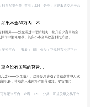
：股票配资合作
查看：
224
分类：
正规股票交易平台
证配所 超级牛散陈小群直言：如果本金30万内，不妨死磕蛟龙出海涨停战法
盈利困局——洗盘震荡中恐慌割肉，拉升前夕盲目踏空，
操作中消耗殆尽。其实小本金高效盈利的关键，....
：配资平台
查看：
155
分类：
正规股票交易平台
博大策略 一辈子生活在船上，至今没有国籍的莫肯人，身体已经开始进化
阿凡达2——水之道》。这部影片讲述了曾在森林中无敌
袖职务，带着家人逃到海洋部落避难。尽管如此，....
：可靠配资平台
查看：
156
分类：
正规股票交易平台