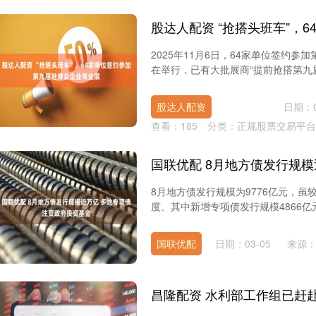
2025年11月6日，64家单位签约
在举行，已有大批展商“提前抢搭第九届头
股达人配资
日期：0
查看：
185
分类：
正规股票交易平台
8月地方债发行规模为9776亿元，
度。其中新增专项债发行规模4866亿元
国联优配
日期：03-05
来源