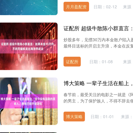
月月盈配资
日期：02-12
来源
炒股多年，见惯30万内本金散户陷入
最终目送标的开启主升浪，本金在反复
证配所
日期：01-08
来源
春节前，最受关注的电影之一就是《
的男主，为了保护族人，不得不辞去领
博大策略
日期：01-01
来源