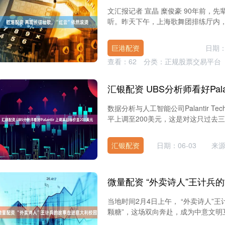
文汇报记者 宣晶 糜俊豪 90年前
听。昨天下午，上海歌舞团排练厅内，重
巨港配资
日期：
查看：
62
分类：
正规股票交易平台
数据分析与人工智能公司Palantir T
平上调至200美元，这是对这只过去三年
汇银配资
日期：06-03
来
微量配资 “外卖诗人”王计兵
当地时间2月4日上午， “外卖诗人”
颗糖”，这场双向奔赴，成为中意文明互