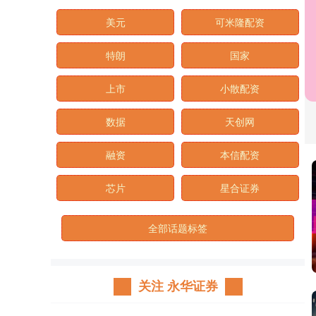
美元
可米隆配资
特朗
国家
上市
小散配资
数据
天创网
融资
本信配资
芯片
星合证券
全部话题标签
关注 永华证券