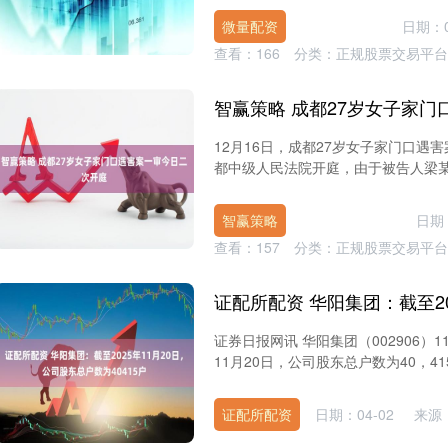
微量配资
日期：0
查看：
166
分类：
正规股票交易平台
12月16日，成都27岁女子家门口遇
都中级人民法院开庭，由于被告人梁某某
智赢策略
日期：
查看：
157
分类：
正规股票交易平台
证券日报网讯 华阳集团（002906）
11月20日，公司股东总户数为40，415户
证配所配资
日期：04-02
来源