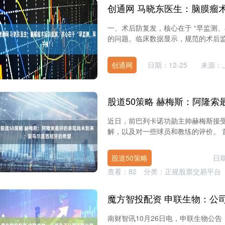
一、术后防复发，核心在于 “早监测
的问题。临床数据显示，规范的术后监测能
创通网
日期：12-25
来源：
近日，前巴列卡诺功勋主帅赫梅斯接
解，以及对一些球员和教练的评价。 首
股道50策略
日期
查看：
82
分类：
正规股票交易平台
南财智讯10月26日电，申联生物公