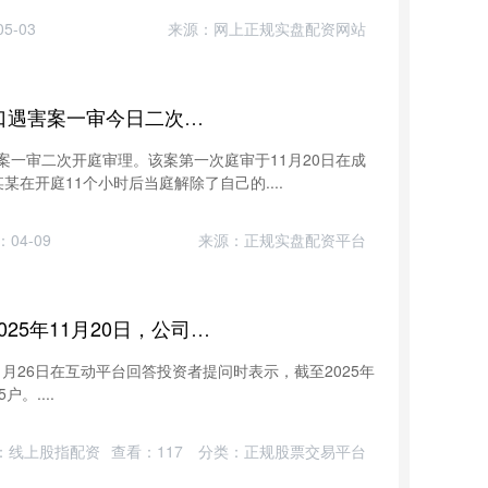
5-03
来源：网上正规实盘配资网站
智赢策略 成都27岁女子家门口遇害案一审今日二次开庭
害案一审二次开庭审理。该案第一次庭审于11月20日在成
在开庭11个小时后当庭解除了自己的....
04-09
来源：正规实盘配资平台
证配所配资 华阳集团：截至2025年11月20日，公司股东总户数为40415户
11月26日在互动平台回答投资者提问时表示，截至2025年
。....
：线上股指配资
查看：
117
分类：
正规股票交易平台