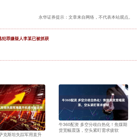
永华证券提示：文章来自网络，不代表本站观点。
在逃犯罪嫌疑人李某已被抓获
牛360配资 多空分歧白热化！焦煤期
货宽幅震荡，空头紧盯需求疲软
哈萨克斯坦失踪军用直升