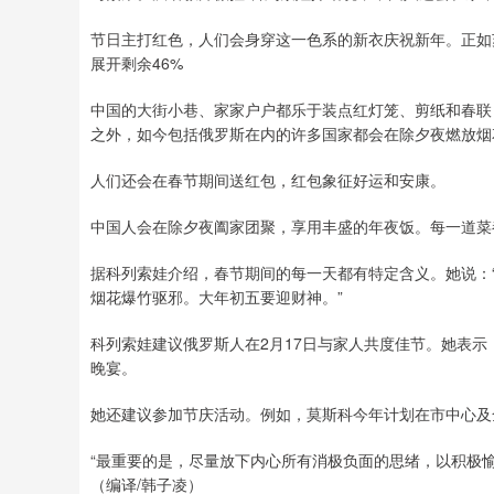
节日主打红色，人们会身穿这一色系的新衣庆祝新年。正如
展开剩余46%
中国的大街小巷、家家户户都乐于装点红灯笼、剪纸和春联
之外，如今包括俄罗斯在内的许多国家都会在除夕夜燃放烟
人们还会在春节期间送红包，红包象征好运和安康。
中国人会在除夕夜阖家团聚，享用丰盛的年夜饭。每一道菜
据科列索娃介绍，春节期间的每一天都有特定含义。她说：
烟花爆竹驱邪。大年初五要迎财神。”
科列索娃建议俄罗斯人在2月17日与家人共度佳节。她表
晚宴。
她还建议参加节庆活动。例如，莫斯科今年计划在市中心及
“最重要的是，尽量放下内心所有消极负面的思绪，以积极
（编译/韩子凌）