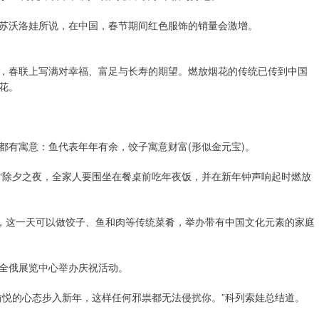
苏沃洛娃所说，在中国，春节期间红色服饰的销量会激增。
，春联上写满对幸福、富足与长寿的期望。燃放烟花的传统已传到中国
花。
都有寓意：鱼代表年年有余，饺子寓意财富(形似金元宝)。
“除夕之夜，全家人要围坐在餐桌前吃年夜饭，并在新年钟声响起时燃放
示，这一天可以做饺子、鱼和肉等传统菜肴，举办带有中国文化元素的家庭
全俄展览中心举办庆祝活动。
愉悦的心态步入新年，这样任何邪祟都无法侵扰你。”科列索娃总结道。