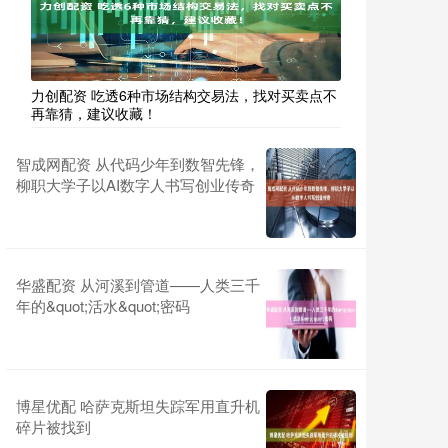
力创配资 吃透6种市场结构交易法，找对买卖点不
再靠猜，建议收藏！
智成网配资 从代码少年到数智先锋，
柳职大学子以AI数字人书写创业传奇
华盛配资 从河溪到管道——人类三千
年的&quot;活水&quot;密码
博星优配 哈萨克斯坦失踪军用直升机
碎片被找到