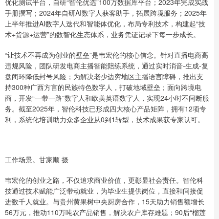
优化测试平台，自研“智伦优选”100万数据库平台；2023年完成实战
手册撰写；2024年自研AI数字人获客助手，拓展跨境服务；2025年
上半年推进AI数字人迭代和智能体优化，布局专利技术，构建起“技
术+货源+运营”的数智化生态体系，业务凭证记录下每一步成长。
“让技术不再成为创业的壁垒”是韦宏伦的核心信念。针对直播电商高
违规风险，团队研发电商主播智能陪练系统，通过实时消音-生成-复
盘闭环降低封号风险；为解决老少边穷地区主播语言障碍，推出支
持300种广西方言的民族特色数字人，打破地域壁垒；面向跨境电
商，开发“一带一路”数字人和欧美英语数字人，实现24小时不间断服
务。截至2025年，智伦科技已形成四大核心产品矩阵，拥有12项专
利，系统化培训助力众多企业从0到1转型，技术成果获专家认可。
工作场景。甘家顺 摄
韦宏伦的创业之路，不仅追求商业价值，更彰显社会责任。智伦科
技通过技术赋能广泛带动就业，为毕业生提供岗位，直接和间接促
进数千人就业。与贵州黄果树中央厨房合作，15天助力销售额增长
56万元，推动110万吨农产品销售，解决农户库存难题；90后“榴莲