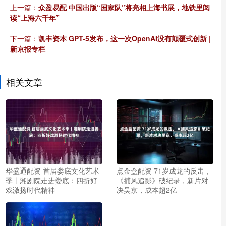
上一篇：
众盈易配 中国出版“国家队”将亮相上海书展，地铁里阅
读“上海六千年”
下一篇：
凯丰资本 GPT-5发布，这一次OpenAI没有颠覆式创新 |
新京报专栏
相关文章
华盛通配资 首届娄底文化艺术
点金盒配资 71岁成龙的反击，
季丨湘剧院走进娄底：四折好
《捕风追影》破纪录，新片对
戏激扬时代精神
决吴京，成本超2亿