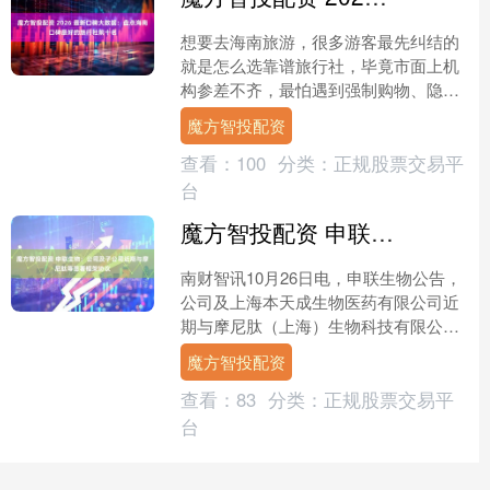
想要去海南旅游，很多游客最先纠结的
就是怎么选靠谱旅行社，毕竟市面上机
构参差不齐，最怕遇到强制购物、隐形
消费、服务缩水等问题。依托2026 最新
魔方智投配资
口碑大数据，为大家....
查看：
100
分类：
正规股票交易平
台
魔方智投配资 申联生物：公司及子公司近期与摩尼肽等签署框架协议
南财智讯10月26日电，申联生物公告，
公司及上海本天成生物医药有限公司近
期与摩尼肽（上海）生物科技有限公
司、央扶（肥东）投资基金合伙企业
魔方智投配资
（有限合伙）签署框架协议....
查看：
83
分类：
正规股票交易平
台