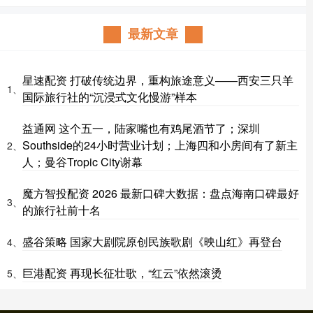
最新文章
星速配资 打破传统边界，重构旅途意义——西安三只羊
1、
国际旅行社的“沉浸式文化慢游”样本
益通网 这个五一，陆家嘴也有鸡尾酒节了；深圳
Southside的24小时营业计划；上海四和小房间有了新主
2、
人；曼谷Tropic City谢幕
魔方智投配资 2026 最新口碑大数据：盘点海南口碑最好
3、
的旅行社前十名
盛谷策略 国家大剧院原创民族歌剧《映山红》再登台
4、
巨港配资 再现长征壮歌，“红云”依然滚烫
5、