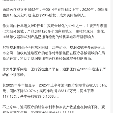
迪瑞医疗成立于1992年，于2014年在科创板上市，2020年，华润集
团用18亿元获得迪瑞医疗28%股权，成为实际控制人。
作为国内较早进入IVD行业并实现全球化的企业之一，主要产品覆盖
七大细分领域，产品远销120多个国家和地区，主推的尿分、生化、
血球等仪器和试剂产品已拥有稳定的销售渠道和品牌影响力。
尽管华润集团已坐拥东阿阿胶、江中药业、华润双鹤等多家医药上
市公司，但收购迪瑞医疗的动作对华润集团在医疗器械领域的布局
举足轻重，将助力华润集团在医疗检验领域展开战略布局。
作为华润系内唯一医疗器械生产平台，迪润医疗在2025年遭遇了严
峻的业绩考验。
其2025年半年报显示，2025年上半年迪润医疗实现营业收入3.51亿
元，同比下降60.07%；实现净利润-2831.2万元，同比下降
117.13%；基本每股收益-0.1038元。
不止今年，迪润医疗的销售净利率和净资产收益也在持续下降。观
察近三期半年报，其销售净利率分别为23.28%，