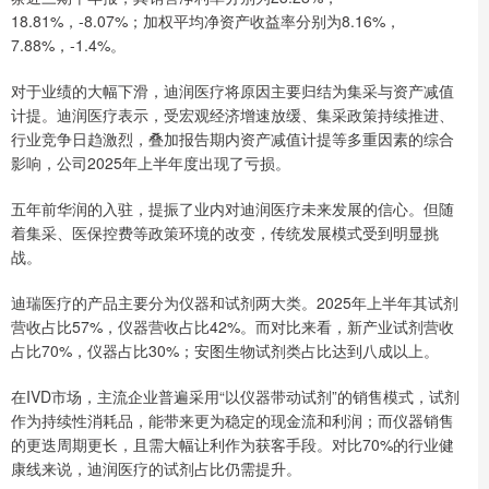
18.81%，-8.07%；加权平均净资产收益率分别为8.16%，
7.88%，-1.4%。
对于业绩的大幅下滑，迪润医疗将原因主要归结为集采与资产减值
计提。迪润医疗表示，受宏观经济增速放缓、集采政策持续推进、
行业竞争日趋激烈，叠加报告期内资产减值计提等多重因素的综合
影响，公司2025年上半年度出现了亏损。
五年前华润的入驻，提振了业内对迪润医疗未来发展的信心。但随
着集采、医保控费等政策环境的改变，传统发展模式受到明显挑
战。
迪瑞医疗的产品主要分为仪器和试剂两大类。2025年上半年其试剂
营收占比57%，仪器营收占比42%。而对比来看，新产业试剂营收
占比70%，仪器占比30%；安图生物试剂类占比达到八成以上。
在IVD市场，主流企业普遍采用“以仪器带动试剂”的销售模式，试剂
作为持续性消耗品，能带来更为稳定的现金流和利润；而仪器销售
的更迭周期更长，且需大幅让利作为获客手段。对比70%的行业健
康线来说，迪润医疗的试剂占比仍需提升。