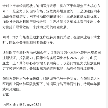
针对上半年经营现状，迪润医疗表示，将在下半年聚焦三大核心方
向：一是全力开拓国际市场，深挖海外增量空间；二是加速国内市
场设备装机进度，同步推动试剂销量提升；三是深化供应链优化，
加快推进原材料国产替代进程，并严格管控各项成本费用支出，全
方位提升经营效能，来推动公司的稳健发展。
同时，海外市场也是迪润医疗扭转局面的关键，在整体业绩下滑之
时，国际业务表现相对要亮眼很多。
迪润医疗在海外布局已20余年，目前通过强化本地化管理已获多国
注册认证。报告期内，国际业务实现同比增长24%，其中，印度、
亚太、土耳其等核心市场增长表现突出，仪器的增量为试剂放量奠
定了较好的基础，叠加股东方的管理赋能，品牌价值持续提升。
华润系管理层的全面进驻，战略调整信号十分明显。在华润庞大的
医药商业网络和医院资源下，迪润医疗能否华丽逆转，待明年年报
或可见端倪。
END
内容沟通：微信 nrzx0321