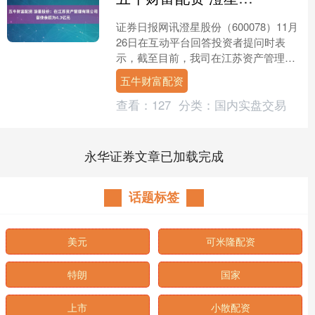
证券日报网讯澄星股份（600078）11月
26日在互动平台回答投资者提问时表
示，截至目前，我司在江苏资产管理有
限公司留债余额为4.3亿元人民币。....
五牛财富配资
查看：
127
分类：
国内实盘交易
永华证券文章已加载完成
话题标签
美元
可米隆配资
特朗
国家
上市
小散配资