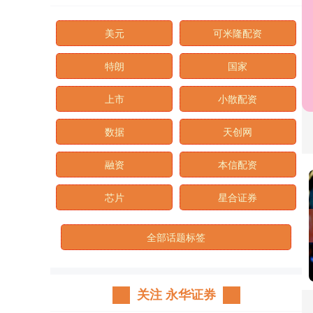
美元
可米隆配资
特朗
国家
上市
小散配资
数据
天创网
融资
本信配资
芯片
星合证券
全部话题标签
关注 永华证券