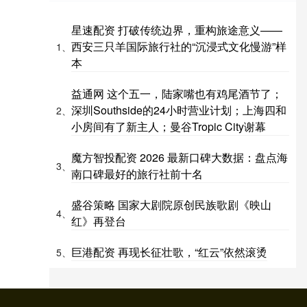
星速配资 打破传统边界，重构旅途意义——
西安三只羊国际旅行社的“沉浸式文化慢游”样
1、
本
益通网 这个五一，陆家嘴也有鸡尾酒节了；
深圳Southside的24小时营业计划；上海四和
2、
小房间有了新主人；曼谷Tropic City谢幕
魔方智投配资 2026 最新口碑大数据：盘点海
3、
南口碑最好的旅行社前十名
盛谷策略 国家大剧院原创民族歌剧《映山
4、
红》再登台
巨港配资 再现长征壮歌，“红云”依然滚烫
5、