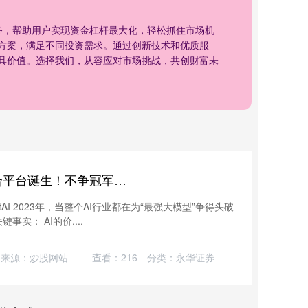
务，帮助用户实现资金杠杆最大化，轻松抓住市场机
方案，满足不同投资需求。通过创新技术和优质服
具价值。选择我们，从容应对市场挑战，共创财富未
星合证券 全球最大AI模型聚合平台诞生！不争冠军只做擂台
itAI 2023年，当整个AI行业都在为“最强大模型”争得头破
实： AI的价....
来源：炒股网站
查看：
216
分类：
永华证券