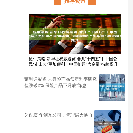
推荐资讯
甄牛策略 新华社权威速览·非凡“十四五”丨中国公
民“走出去”更加便利，中国护照“含金量”持续提升
荣利通配资 人身险产品预定利率研究
值跌破2% 保险产品下月底“降息”
51配资 华润系公司，管理层大换血