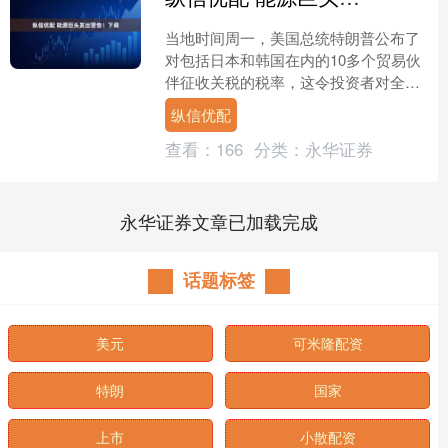
当地时间周一，美国总统特朗普公布了
对包括日本和韩国在内的10多个贸易伙
伴征收关税的税率，这令投资者对全球
贸易前景的信心受挫，美国三大股指当
纵信优配
天集体收跌。其中，道指....
查看：
166
分类：
永华证券
永华证券文章已加载完成
话题标签
美元
可米隆配资
特朗
国家
上市
小散配资