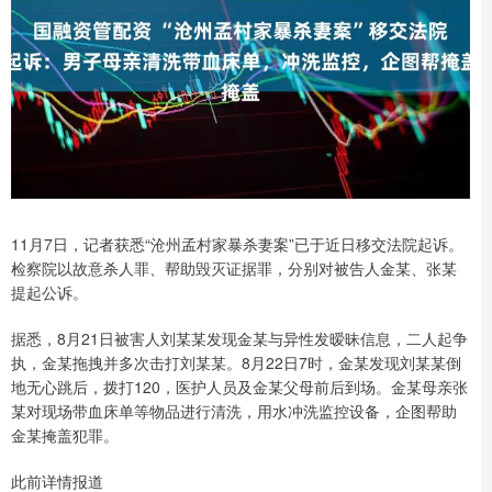
11月7日，记者获悉“沧州孟村家暴杀妻案”已于近日移交法院起诉。
检察院以故意杀人罪、帮助毁灭证据罪，分别对被告人金某、张某
提起公诉。
据悉，8月21日被害人刘某某发现金某与异性发暧昧信息，二人起争
执，金某拖拽并多次击打刘某某。8月22日7时，金某发现刘某某倒
地无心跳后，拨打120，医护人员及金某父母前后到场。金某母亲张
某对现场带血床单等物品进行清洗，用水冲洗监控设备，企图帮助
金某掩盖犯罪。
此前详情报道