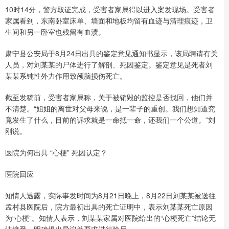
10时14分，警方取证完成，受害者家属得以进入案发现场。受害者
家属看到，东南卧室床单、墙面和地板均留有血迹与清理痕迹，卫
生间和另一卧室也残留有血渍。
肃宁县公安局于8月24日出具的鉴定意见通知书显示，该局聘请有关
人员，对刘某某的尸体进行了解剖、死因鉴定。鉴定意见是死者刘
某某系钝性外力作用致颅脑损伤死亡。
截至发稿前，受害者家属称，关于被销毁的监控是否找回，他们并
不清楚。“姐姐的离世对父母来说，是一辈子的重创。我们想知道究
竟发生了什么，目前的诉求就是一命抵一命，还我们一个公道。”刘
刚说。
医院为何出具 “心梗” 死因认定？
医院回应
知情人透露，实际事发时间为8月21日晚上，8月22日刘某某被送往
孟村县医院后，院方最初出具的死亡证明中，表示刘某某死亡原因
为“心梗”。知情人表示，刘某某家属对医院给出的“心梗死亡”结论无
法接受，明确提出异议并要求进行验尸。