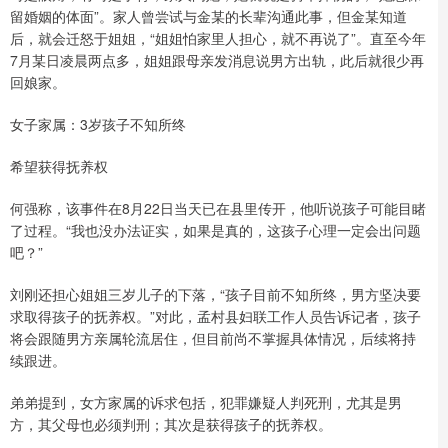
留婚姻的体面”。家人曾尝试与金某的长辈沟通此事，但金某知道
后，就会迁怒于姐姐，“姐姐怕家里人担心，就不再说了”。直至今年
7月某日凌晨两点多，姐姐跟母亲发消息说男方出轨，此后就很少再
回娘家。
女子家属：3岁孩子不知所终
希望获得抚养权
何强称，该事件在8月22日当天已在县里传开，他听说孩子可能目睹
了过程。“我也没办法证实，如果是真的，这孩子心理一定会出问题
吧？”
刘刚还担心姐姐三岁儿子的下落，“孩子目前不知所终，男方坚决要
求取得孩子的抚养权。”对此，孟村县妇联工作人员告诉记者，孩子
将会跟随男方亲属轮流居住，但目前尚不掌握具体情况，后续将持
续跟进。
弟弟提到，女方家属的诉求包括，犯罪嫌疑人判死刑，尤其是男
方，其父母也必须判刑；其次是获得孩子的抚养权。