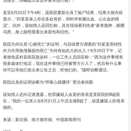
直至8月22日下午4时，该医院重新出具了验尸结果，结果大致内容
显示，“刘某某身上存在多处骨折，同时伴有脑出血、心出血的情
况”。此外，该知情人还回忆称，其在现场看到伤者“鼻青脸肿，眼圈
乌黑，身上能明显看出来新伤和旧伤。”
医院为何出具“心梗死亡”的证明，与后续警方调查的“刘某某系钝性
外力作用致颅脑损伤死亡”为何有如此大的出入？8月25日下午，记
者致电孟村县医院急诊科，一位工作人员回应称：“因为这件事情有
很多媒体打电话，现在这件事情已经被警方介入了，然后有什么事
你可以等他们发出来公告之后，听他们的。”随即挂断通话。
医院出具的证明诊断为“呼吸心跳骤停” 受访者供图
该知情人还向记者透露，犯罪嫌疑人金某的母亲是某医院的B超医
生，“我的一位亲人在8月21日上午还去做B超了，就是嫌疑人的母亲
做的。
来源：新京报、南方都市报、中国新闻周刊