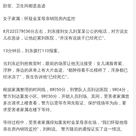
卧室、卫生间都是血迹
女子家属：怀疑金某母亲销毁房内监控
8月22日7时36分左右，刘东接到女儿刘某某公公的电话，对方说女
儿在急诊，让他赶紧到医院，“并没有说孩子已经死亡”。
13分钟后，刘东拨打110报案。
当刘东赶到抢救室时，眼前的场景让他无法接受：女儿满脸青紫、
浮肿，身边的床单上有大片血迹。“都肿得看不出模样了，浑身都已
经冰凉了”，医生告诉他“已经死亡”。
根据家属整理的时间线，8时50分，刑警队人员到达医院；9时4分，
警方到达案发小区。9时30分，开锁人员到场。其间，受害者家属曾
多次请求上楼查看，警方以需等市局先取证、保护现场等为由，要
求受害者家属在楼下等待。
等待过程中，受害者家属得知案发时金某母亲在场，“我们怀疑他母
亲在房内销毁监控”，刘刚说。 警方随后的通报证实了这一情况。