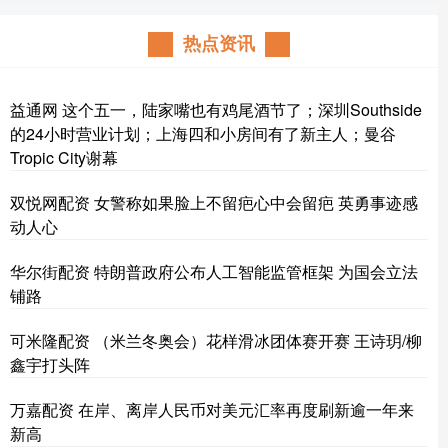
热点资讯
益通网 这个五一，陆家嘴也有鸡尾酒节了；深圳Southside
的24小时营业计划；上海四和小房间有了新主人；曼谷
Tropic City谢幕
双悦网配资 女警称如果脸上不留疤心中会留疤 英勇事迹感
动人心
华尔街配资 特朗普政府公布人工智能监管框架 为国会立法
铺路
可米隆配资 （米兰冬奥会）花样滑冰团体赛开赛 王诗玥/柳
鑫宇打头阵
万嘉配资 在岸、离岸人民币对美元汇率再度刷新逾一年来
新高