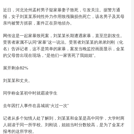
近日，河北沧州孟村男子疑家暴妻子致死，引发关注。据警方通
报，女子刘某某系钝性外力作用致颅脑损伤死亡，该名男子及其母
亲均被警方抓获，案件正在异地侦办。
网传这是一起家暴致死案，刘某某长期遭遇家暴，直至悲剧发生。
受害者家属不认同“家暴”这一说法。受害者刘某某的弟弟刘刚（化
名）告诉记者，这不是简单的家暴，案发当晚监控画面显示，金某
的父母曾出现在现场，“是他们一家害死了我姐姐”。
展开剩余82%
刘某某和丈夫。
同学称金某初中时就霸凌学生
去年因打人事件在县城就“火过一次”
记者从多个知情人处了解到，刘某某和金某是高中同学，大学时两
人就读于同一所学校。刘刚说，姐姐当时分数较高，是为了金某才
报考的这所学校。