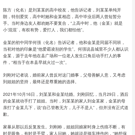
陈方（化名）是刘某某的高中校友，他告诉记者，刘某某单纯开
朗，特别爱笑，高中时她和金某相恋，高中毕业后两人曾短暂分
手。当时身边友人都劝她不要复合，“上高中时，他（金某）就是
小‘混混’，有权有势，爱打人，我们都怕他”。
金某的初中同学何强（化名）告诉记者，他和金某是同届不同班，
当初对他的印象是“他爱霸凌别的学生”。何强说县城里不少人都认识
金某，源于去年他在县广场和一位老人发生口角后动手打人的事
件，“相当于在本县早就火过一次”。
刘刚对记者说，婚前家人曾反对这门婚事，父母善解人意，又考虑
到姐姐的坚持，最终还是尊重她的选择。
2021年10月16日，刘某某和金某结婚。刘刚回忆，当月29日，酒后
的金某就动手打了姐姐。当时，刘某某的家人到金某家，金某的母
亲打了金某几下，说“自己管教无方，儿子不是人”，但并没有正式道
歉。
家暴从那以后反复发生。刘刚称，姐姐回娘家时身上伤痕不断，有
时是眼角，有时是手臂，家人问她，她就说是骑车摔伤的，“她想保