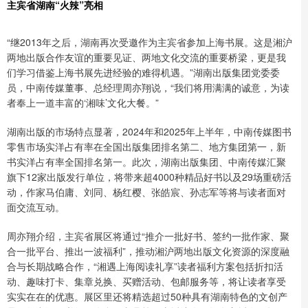
主宾省湖南“火辣”亮相
“继2013年之后，湖南再次受邀作为主宾省参加上海书展。这是湘沪
两地出版合作友谊的重要见证、两地文化交流的重要桥梁，更是我
们学习借鉴上海书展先进经验的难得机遇。”湖南出版集团党委委
员，中南传媒董事、总经理周亦翔说，“我们将用满满的诚意，为读
者奉上一道丰富的‘湘味’文化大餐。”
湖南出版的市场特点显著，2024年和2025年上半年，中南传媒图书
零售市场实洋占有率在全国出版集团排名第二、地方集团第一，新
书实洋占有率全国排名第一。此次，湖南出版集团、中南传媒汇聚
旗下12家出版发行单位，将带来超4000种精品好书以及29场重磅活
动，作家马伯庸、刘同、杨红樱、张皓宸、孙志军等将与读者面对
面交流互动。
周亦翔介绍，主宾省展区将通过“推介一批好书、签约一批作家、聚
合一批平台、推出一波福利”，推动湘沪两地出版文化资源的深度融
合与长期战略合作，“湘遇上海阅读礼享”读者福利方案包括折扣活
动、趣味打卡、集章兑换、买赠活动、包邮服务等，将让读者享受
实实在在的优惠。展区里还将精选超过50种具有湖南特色的文创产