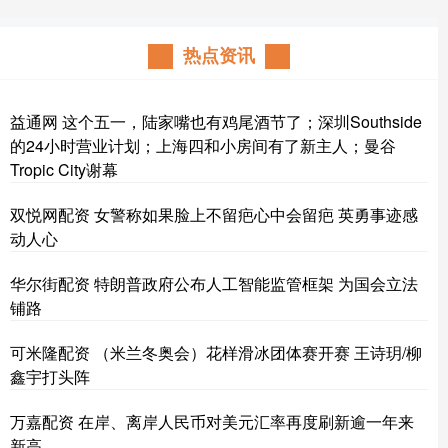
热点资讯
益通网 这个五一，陆家嘴也有鸡尾酒节了；深圳Southside
的24小时营业计划；上海四和小房间有了新主人；曼谷
Tropic City谢幕
双悦网配资 女警称如果脸上不留疤心中会留疤 英勇事迹感
动人心
华尔街配资 特朗普政府公布人工智能监管框架 为国会立法
铺路
可米隆配资 （米兰冬奥会）花样滑冰团体赛开赛 王诗玥/柳
鑫宇打头阵
万嘉配资 在岸、离岸人民币对美元汇率再度刷新逾一年来
新高