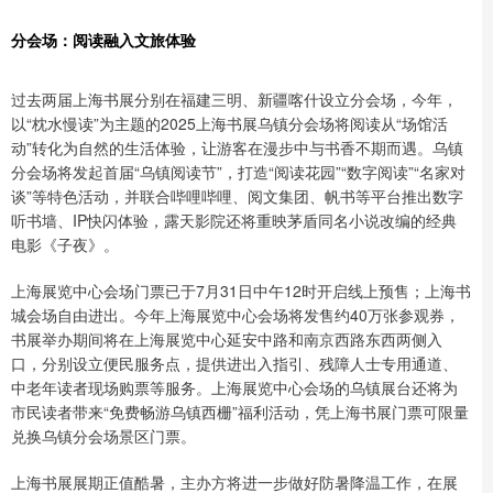
分会场：阅读融入文旅体验
过去两届上海书展分别在福建三明、新疆喀什设立分会场，今年，
以“枕水慢读”为主题的2025上海书展乌镇分会场将阅读从“场馆活
动”转化为自然的生活体验，让游客在漫步中与书香不期而遇。乌镇
分会场将发起首届“乌镇阅读节”，打造“阅读花园”“数字阅读”“名家对
谈”等特色活动，并联合哔哩哔哩、阅文集团、帆书等平台推出数字
听书墙、IP快闪体验，露天影院还将重映茅盾同名小说改编的经典
电影《子夜》。
上海展览中心会场门票已于7月31日中午12时开启线上预售；上海书
城会场自由进出。今年上海展览中心会场将发售约40万张参观券，
书展举办期间将在上海展览中心延安中路和南京西路东西两侧入
口，分别设立便民服务点，提供进出入指引、残障人士专用通道、
中老年读者现场购票等服务。上海展览中心会场的乌镇展台还将为
市民读者带来“免费畅游乌镇西栅”福利活动，凭上海书展门票可限量
兑换乌镇分会场景区门票。
上海书展展期正值酷暑，主办方将进一步做好防暑降温工作，在展