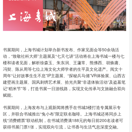
书展期间，上海书城计划举办新书发布、作家见面会等50余场活
动，“致敬社科大师”主题展及“七天七讲”活动将在上海书城一楼与七
楼和读者见面，解析徐森玉、朱东润、王蘧常、熊佛西、胡焕庸、
冯契、陈从周等七位上海文化大师学者的生平及文化遗产。阅文十
周年“让好故事生生不息”IP主题展、“探秘兵马俑”VR体验展、山西古
建壁画主题展、国风刺绣艺术展、拾光共聚“非遗体验活动”及盗墓笔
记“稻米节”等，打造书展一日游线路，实现文化传承与文旅融合双向
赋能。
书展期间，上海发布与上观新闻将携手在书城3楼打造专属展示专
区，并联合书城推出“兔小布”限定联名咖啡。上海书城还将同步上
线“消费赠票”联动机制，在书城消费满188元的每日前200名读者可
获得书展门票1张，实现双向引流，让书香与生活气息深度交融。