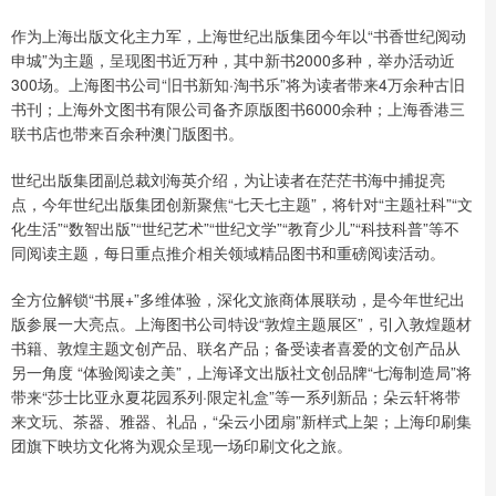
作为上海出版文化主力军，上海世纪出版集团今年以“书香世纪阅动
申城”为主题，呈现图书近万种，其中新书2000多种，举办活动近
300场。上海图书公司“旧书新知·淘书乐”将为读者带来4万余种古旧
书刊；上海外文图书有限公司备齐原版图书6000余种；上海香港三
联书店也带来百余种澳门版图书。
世纪出版集团副总裁刘海英介绍，为让读者在茫茫书海中捕捉亮
点，今年世纪出版集团创新聚焦“七天七主题”，将针对“主题社科”“文
化生活”“数智出版”“世纪艺术”“世纪文学”“教育少儿”“科技科普”等不
同阅读主题，每日重点推介相关领域精品图书和重磅阅读活动。
全方位解锁“书展+”多维体验，深化文旅商体展联动，是今年世纪出
版参展一大亮点。上海图书公司特设“敦煌主题展区”，引入敦煌题材
书籍、敦煌主题文创产品、联名产品；备受读者喜爱的文创产品从
另一角度 “体验阅读之美”，上海译文出版社文创品牌“七海制造局”将
带来“莎士比亚永夏花园系列·限定礼盒”等一系列新品；朵云轩将带
来文玩、茶器、雅器、礼品，“朵云小团扇”新样式上架；上海印刷集
团旗下映坊文化将为观众呈现一场印刷文化之旅。