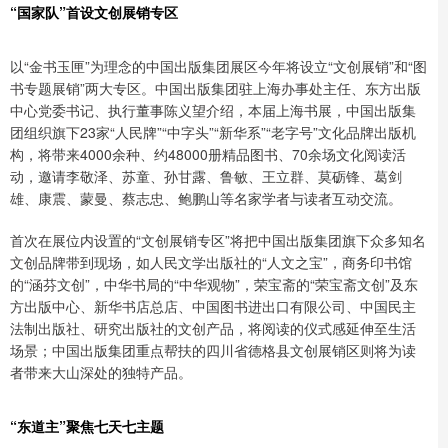
“国家队”首设文创展销专区
以“金书玉匣”为理念的中国出版集团展区今年将设立“文创展销”和“图
书专题展销”两大专区。中国出版集团驻上海办事处主任、东方出版
中心党委书记、执行董事陈义望介绍，本届上海书展，中国出版集
团组织旗下23家“人民牌”“中字头”“新华系”“老字号”文化品牌出版机
构，将带来4000余种、约48000册精品图书、70余场文化阅读活
动，邀请李敬泽、苏童、孙甘露、鲁敏、王立群、莫砺锋、葛剑
雄、康震、蒙曼、蔡志忠、鲍鹏山等名家学者与读者互动交流。
首次在展位内设置的“文创展销专区”将把中国出版集团旗下众多知名
文创品牌带到现场，如人民文学出版社的“人文之宝”，商务印书馆
的“涵芬文创”，中华书局的“中华观物”，荣宝斋的“荣宝斋文创”及东
方出版中心、新华书店总店、中国图书进出口有限公司、中国民主
法制出版社、研究出版社的文创产品，将阅读的仪式感延伸至生活
场景；中国出版集团重点帮扶的四川省德格县文创展销区则将为读
者带来大山深处的独特产品。
“东道主”聚焦七天七主题