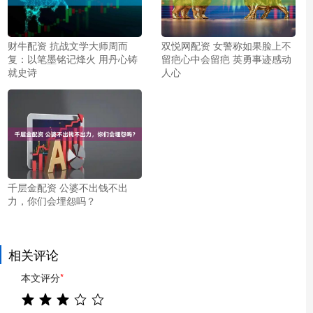
财牛配资 抗战文学大师周而
双悦网配资 女警称如果脸上不
复：以笔墨铭记烽火 用丹心铸
留疤心中会留疤 英勇事迹感动
就史诗
人心
千层金配资 公婆不出钱不出
力，你们会埋怨吗？
相关评论
本文评分
*