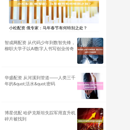
小松配资 俄专家：马年春节有何特别之处？
智成网配资 从代码少年到数智先锋，
柳职大学子以AI数字人书写创业传奇
华盛配资 从河溪到管道——人类三千
年的&quot;活水&quot;密码
博星优配 哈萨克斯坦失踪军用直升机
碎片被找到