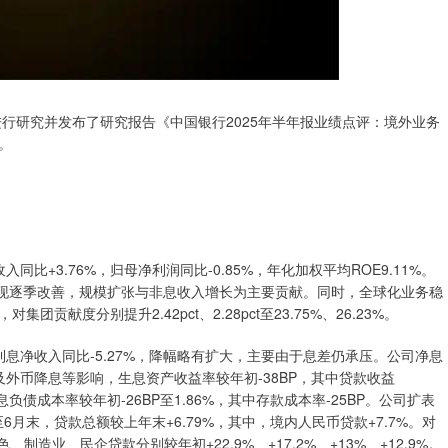
行研究并发布了研究报告《中国银行2025年半年报业绩点评：境外业务
。
比+3.76%，归母净利润同比-0.85%，年化加权平均ROE9.11%。
绩实现逐季改善，规模扩张与非息收入增长为主要贡献。同时，全球化业务稳
集团贡献度分别提升2.42pct、2.28pct至23.75%、26.23%。
利息净收入同比-5.27%，降幅略有扩大，主要由于息差仍承压。公司净息
调整及外币降息等影响，生息资产收益率较年初-38BP，其中贷款收益
债成本率较年初-26BP至1.86%，其中存款成本率-25BP。公司扩表
6月末，贷款总额较上年末+6.79%，其中，境内人民币贷款+7.7%。对
造业、民企贷款分别较年初+22.9%、+17.2%、+13%、+12.9%。