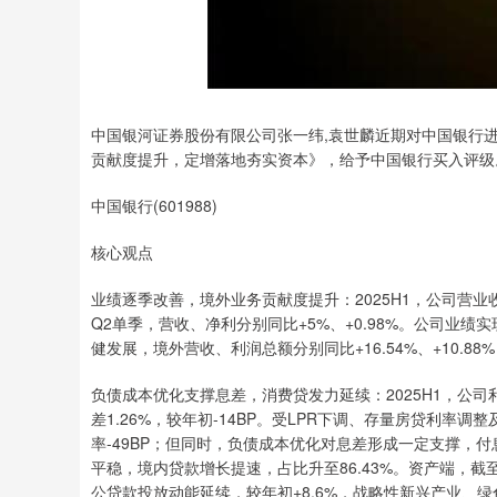
中国银河证券股份有限公司张一纬,袁世麟近期对中国银行进
贡献度提升，定增落地夯实资本》，给予中国银行买入评级
中国银行(601988)
核心观点
业绩逐季改善，境外业务贡献度提升：2025H1，公司营业收入同
Q2单季，营收、净利分别同比+5%、+0.98%。公司业
健发展，境外营收、利润总额分别同比+16.54%、+10.88%，对
负债成本优化支撑息差，消费贷发力延续：2025H1，公司
差1.26%，较年初-14BP。受LPR下调、存量房贷利率
率-49BP；但同时，负债成本优化对息差形成一定支撑，付息负
平稳，境内贷款增长提速，占比升至86.43%。资产端，截至
公贷款投放动能延续，较年初+8.6%，战略性新兴产业、绿色、制