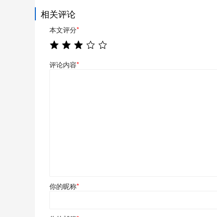
相关评论
本文评分
*
评论内容
*
你的昵称
*