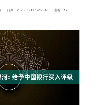
券
日期：2025-09-11 14:56:48
查看：179