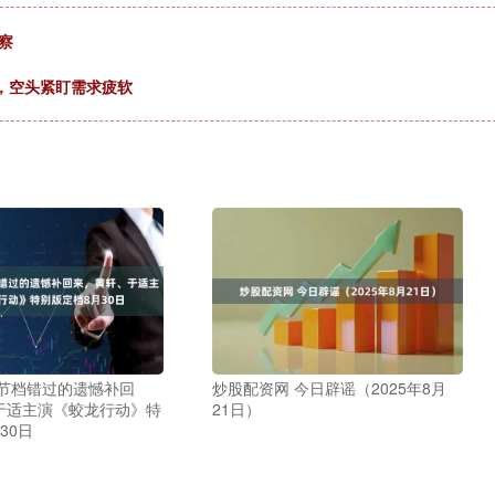
察
荡，空头紧盯需求疲软
春节档错过的遗憾补回
炒股配资网 今日辟谣（2025年8月
于适主演《蛟龙行动》特
21日）
30日