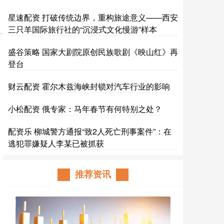
星速配资 打破传统边界，重构旅途意义——西安
三只羊国际旅行社的“沉浸式文化慢游”样本
盛谷策略 国家大剧院原创民族歌剧《映山红》再
登台
财云配资 霍尔木兹海峡封锁对汽车行业的影响
小松配资 俄专家：马年春节有何特别之处？
配资乐 柳城警方通报“致2人死亡刑事案件”：在
逃犯罪嫌疑人李某已被抓获
推荐资讯