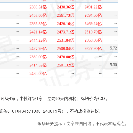
评级4家，中性评级1家；过去90天内机构目标均价为6.38。
0104345710301240019号），不构成投资建议。
永华证券提示：文章来自网络，不代表本站观点。