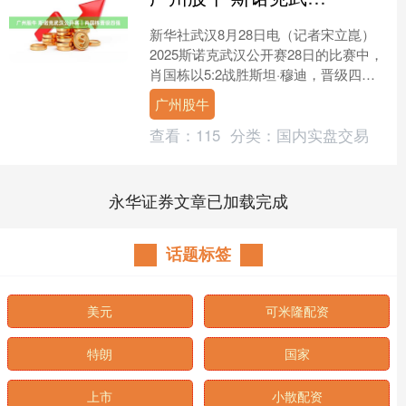
新华社武汉8月28日电（记者宋立崑）
2025斯诺克武汉公开赛28日的比赛中，
肖国栋以5:2战胜斯坦·穆迪，晋级四
强；张安达、斯佳辉双双止步八强。 卫
广州股牛
冕冠军肖国栋....
查看：
115
分类：
国内实盘交易
永华证券文章已加载完成
话题标签
美元
可米隆配资
特朗
国家
上市
小散配资