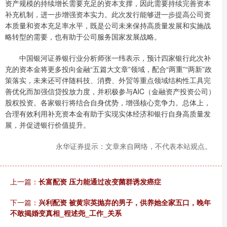
资产规模的持续增长需要充足的资本支撑，因此需要持续完善资本
补充机制，进一步增强资本实力。此次发行能够进一步提高公司资
本质量和资本充足率水平，既是公司未来保持高质量发展和实施战
略转型的需要，也有助于公司服务国家发展战略。
中国银河证券银行业分析师张一纬表示，预计四家银行此次补
充的资本金将更多投向金融“五篇大文章”领域，配合“两重”“两新”政
策落实，未来还可伴随科技、消费、外贸等重点领域结构性工具完
善优化而加强信贷投放力度，并积极参与AIC（金融资产投资公司）
股权投资。各家银行将结合自身优势，增强核心竞争力。总体上，
合理有效利用补充资本金有助于实现实体经济和银行自身高质量发
展，并促进银行价值提升。
永华证券提示：文章来自网络，不代表本站观点。
上一篇：
长富配资 压力能通过改变菌群诱发癌症
下一篇：
兴利配资 被黄宗英抛弃的男子，供养她全家五口，晚年
不敢揭婚变真相_程述尧_工作_关系