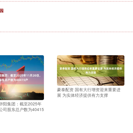
园
豪泰配资 国有大行增资迎来重要进
展 为实体经济提供有力支撑
华阳集团：截至2025年
，公司股东总户数为40415