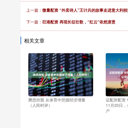
上一篇：
微量配资 “外卖诗人”王计兵的故事走进意大利校
下一篇：
巨港配资 再现长征壮歌，“红云”依然滚烫
相关文章
腾思控股 从体育中挖掘经济增量
证配所配资 
（人民时评）
11月20日
户