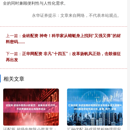
全的同时兼顾便利性与人性化需求。
永华证券提示：文章来自网络，不代表本站观点。
上一篇：
金砖配资 神奇！科学家从蜻蜓身上找到“又强又弹”的材
料密码......
下一篇：
正华网配资 非凡“十四五”：改革扬帆风正劲，击鼓催征
再出发
相关文章
证配所 超级牛散陈小群直言：
汇融优配 孙戎瑶简析物理层安