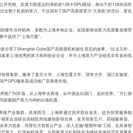
机柜首次公开亮相。其算力密度达到单机柜128卡GPU模组，相当于把128块高性
过去整个机房的算力。不仅填补了国产高密度算力“大系统”的空白，更实
柜项目的软硬件合作机构，多数为上海本地企业。在国家推动算力高质量发展背
竞赛中提供了“上海方案”。
享了Shanghai Cube国产高密度机柜诞生背后的故事。“过去几年，
很多家上海优秀的算力和AI创业企业，并与上海算力产业链里非常多的优
U智算集群，服务了复旦大学、上海交通大学、清华大学、浦江实验室、
国产GPU服务器成功推广至香港市场。
技术推广到市场，从上海带去香港，从中国走出国门，走向世界。”方仁德
同探索国产算力与AI的出海机遇。
界级产业集群。具体而言，上海将通过技术联合攻关、提升智算服务能
持领军企业联合高校院所组建创新联合体，攻关智算芯片、高端服务器、
全算力底座，培育壮大智算云产业；深入实施“模塑申城”工程，在具身智
国产算力、打造标杆场景，从而将算力红利转化为推动实体经济高质量发