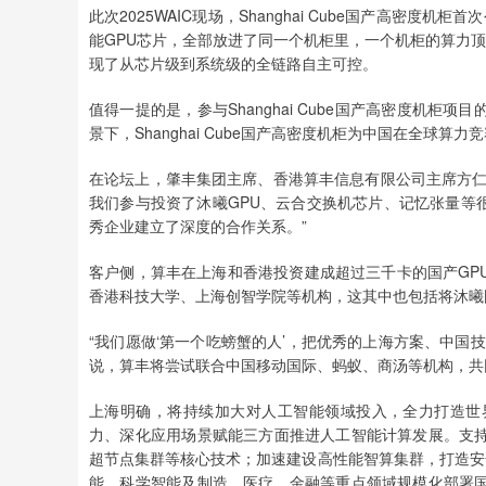
此次2025WAIC现场，Shanghai Cube国产高密度
能GPU芯片，全部放进了同一个机柜里，一个机柜的算力顶
现了从芯片级到系统级的全链路自主可控。
值得一提的是，参与Shanghai Cube国产高密度机
景下，Shanghai Cube国产高密度机柜为中国在全球算力
在论坛上，肇丰集团主席、香港算丰信息有限公司主席方仁德分
我们参与投资了沐曦GPU、云合交换机芯片、记忆张量等
秀企业建立了深度的合作关系。”
客户侧，算丰在上海和香港投资建成超过三千卡的国产GP
香港科技大学、上海创智学院等机构，这其中也包括将沐曦
“我们愿做‘第一个吃螃蟹的人’，把优秀的上海方案、中国
说，算丰将尝试联合中国移动国际、蚂蚁、商汤等机构，共
上海明确，将持续加大对人工智能领域投入，全力打造世
力、深化应用场景赋能三方面推进人工智能计算发展。支
超节点集群等核心技术；加速建设高性能智算集群，打造安
能、科学智能及制造、医疗、金融等重点领域规模化部署