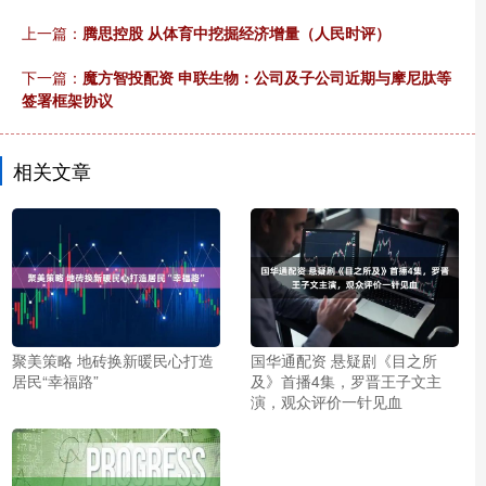
上一篇：
腾思控股 从体育中挖掘经济增量（人民时评）
下一篇：
魔方智投配资 申联生物：公司及子公司近期与摩尼肽等
签署框架协议
相关文章
聚美策略 地砖换新暖民心打造
国华通配资 悬疑剧《目之所
居民“幸福路”
及》首播4集，罗晋王子文主
演，观众评价一针见血