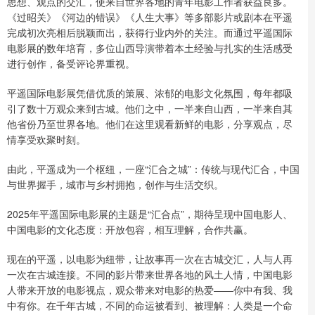
思想、观点的交汇，使来自世界各地的青年电影工作者获益良多。
《过昭关》《河边的错误》《人生大事》等多部影片或剧本在平遥
完成初次亮相后脱颖而出，获得行业内外的关注。而通过平遥国际
电影展的数年培育，多位山西导演带着本土经验与扎实的生活感受
进行创作，备受评论界重视。
平遥国际电影展凭借优质的策展、浓郁的电影文化氛围，每年都吸
引了数十万观众来到古城。他们之中，一半来自山西，一半来自其
他省份乃至世界各地。他们在这里观看新鲜的电影，分享观点，尽
情享受欢聚时刻。
由此，平遥成为一个枢纽，一座“汇合之城”：传统与现代汇合，中国
与世界握手，城市与乡村拥抱，创作与生活交织。
2025年平遥国际电影展的主题是“汇合点”，期待呈现中国电影人、
中国电影的文化态度：开放包容，相互理解，合作共赢。
现在的平遥，以电影为纽带，让故事再一次在古城交汇，人与人再
一次在古城连接。不同的影片带来世界各地的风土人情，中国电影
人带来开放的电影视点，观众带来对电影的热爱——你中有我、我
中有你。在千年古城，不同的命运被看到、被理解：人类是一个命