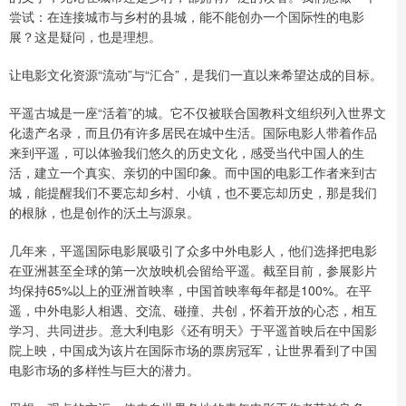
尝试：在连接城市与乡村的县城，能不能创办一个国际性的电影
展？这是疑问，也是理想。
让电影文化资源“流动”与“汇合”，是我们一直以来希望达成的目标。
平遥古城是一座“活着”的城。它不仅被联合国教科文组织列入世界文
化遗产名录，而且仍有许多居民在城中生活。国际电影人带着作品
来到平遥，可以体验我们悠久的历史文化，感受当代中国人的生
活，建立一个真实、亲切的中国印象。而中国的电影工作者来到古
城，能提醒我们不要忘却乡村、小镇，也不要忘却历史，那是我们
的根脉，也是创作的沃土与源泉。
几年来，平遥国际电影展吸引了众多中外电影人，他们选择把电影
在亚洲甚至全球的第一次放映机会留给平遥。截至目前，参展影片
均保持65%以上的亚洲首映率，中国首映率每年都是100%。在平
遥，中外电影人相遇、交流、碰撞、共创，怀着开放的心态，相互
学习、共同进步。意大利电影《还有明天》于平遥首映后在中国影
院上映，中国成为该片在国际市场的票房冠军，让世界看到了中国
电影市场的多样性与巨大的潜力。