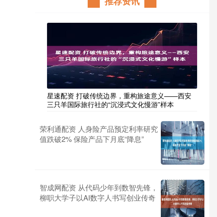
推荐资讯
星速配资 打破传统边界，重构旅途意义——西安
三只羊国际旅行社的“沉浸式文化慢游”样本
荣利通配资 人身险产品预定利率研究
值跌破2% 保险产品下月底“降息”
智成网配资 从代码少年到数智先锋，
柳职大学子以AI数字人书写创业传奇