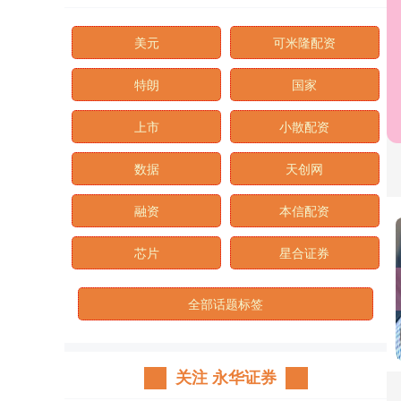
美元
可米隆配资
特朗
国家
上市
小散配资
数据
天创网
融资
本信配资
芯片
星合证券
全部话题标签
关注 永华证券