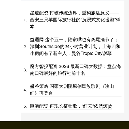
星速配资 打破传统边界，重构旅途意义——
西安三只羊国际旅行社的“沉浸式文化慢游”样
1、
本
益通网 这个五一，陆家嘴也有鸡尾酒节了；
深圳Southside的24小时营业计划；上海四和
2、
小房间有了新主人；曼谷Tropic City谢幕
魔方智投配资 2026 最新口碑大数据：盘点海
3、
南口碑最好的旅行社前十名
盛谷策略 国家大剧院原创民族歌剧《映山
4、
红》再登台
巨港配资 再现长征壮歌，“红云”依然滚烫
5、