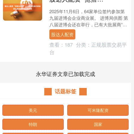
2025年11月6日，64家单位签约参加第
九届进博会企业商业展。 进博局供图 第
八届进博会还在举行，已有大批展商“提
前抢搭第九届头班车”。 澎湃新闻记者
股达人配资
11月7....
查看：
187
分类：
正规股票交易平
台
永华证券文章已加载完成
话题标签
美元
可米隆配资
特朗
国家