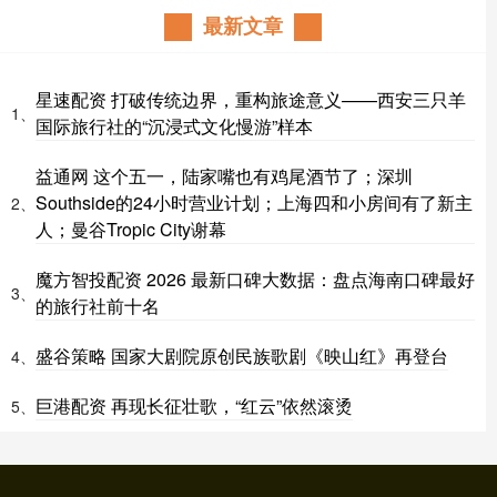
最新文章
星速配资 打破传统边界，重构旅途意义——西安三只羊
1、
国际旅行社的“沉浸式文化慢游”样本
益通网 这个五一，陆家嘴也有鸡尾酒节了；深圳
Southside的24小时营业计划；上海四和小房间有了新主
2、
人；曼谷Tropic City谢幕
魔方智投配资 2026 最新口碑大数据：盘点海南口碑最好
3、
的旅行社前十名
盛谷策略 国家大剧院原创民族歌剧《映山红》再登台
4、
巨港配资 再现长征壮歌，“红云”依然滚烫
5、