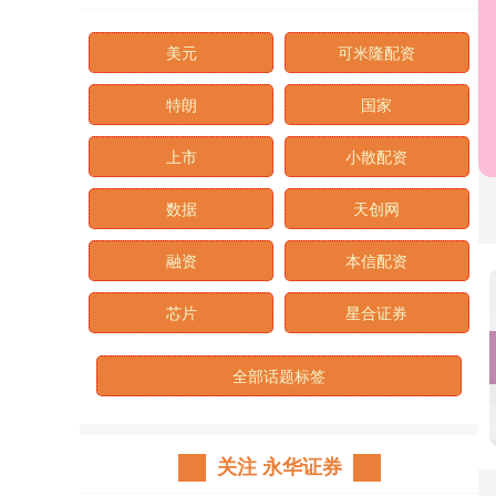
美元
可米隆配资
特朗
国家
上市
小散配资
数据
天创网
融资
本信配资
芯片
星合证券
全部话题标签
关注 永华证券