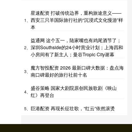
星速配资 打破传统边界，重构旅途意义——
西安三只羊国际旅行社的“沉浸式文化慢游”样
1、
本
益通网 这个五一，陆家嘴也有鸡尾酒节了；
深圳Southside的24小时营业计划；上海四和
2、
小房间有了新主人；曼谷Tropic City谢幕
魔方智投配资 2026 最新口碑大数据：盘点海
3、
南口碑最好的旅行社前十名
盛谷策略 国家大剧院原创民族歌剧《映山
4、
红》再登台
巨港配资 再现长征壮歌，“红云”依然滚烫
5、